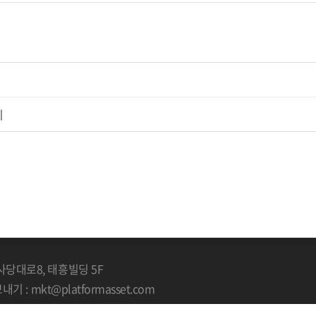
지
사당대로8, 태흥빌딩 5F
기 : mkt@platformasset.com
rtners . All Rights Reserved.