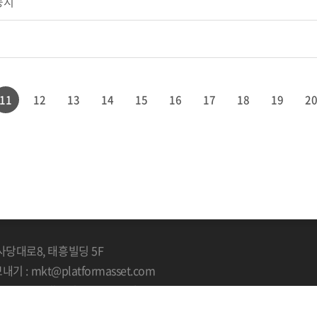
공시
11
12
13
14
15
16
17
18
19
2
사당대로8, 태흥빌딩 5F
기 : mkt@platformasset.com
rtners . All Rights Reserved.