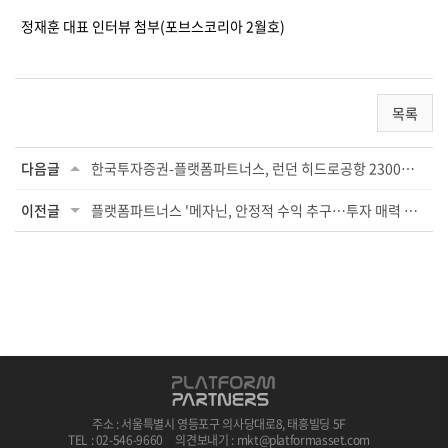
정재훈 대표 인터뷰 첨부(포브스코리아 2월호)
목록
다음글
한국투자증권-플랫폼파트너스, 런던 히드로공항 2300억 대출채권 투자
이전글
플랫폼파트너스 '메자닌, 안정적 수익 추구…투자 매력 높아져'
주소 : 서울특별시 영등포구 의사당대로8, 태흥빌딩 5F
TEL : 02-546-9660
의견보내기 : mkt@platformasset.com